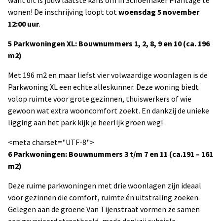
want dit is jouw laatste kans om in Schoemaker Plantage te
wonen! De inschrijving loopt tot
woensdag 5 november
12:00 uur
.
5 Parkwoningen XL: Bouwnummers 1, 2, 8, 9 en 10 (ca. 196
m2)
Met 196 m2 en maar liefst vier volwaardige woonlagen is de
Parkwoning XL een echte alleskunner. Deze woning biedt
volop ruimte voor grote gezinnen, thuiswerkers of wie
gewoon wat extra wooncomfort zoekt. En dankzij de unieke
ligging aan het park kijk je heerlijk groen weg!
<meta charset="UTF-8">
6 Parkwoningen: Bouwnummers 3 t/m 7 en 11 (ca.191 – 161
m2)
Deze ruime parkwoningen met drie woonlagen zijn ideaal
voor gezinnen die comfort, ruimte én uitstraling zoeken.
Gelegen aan de groene Van Tijenstraat vormen ze samen