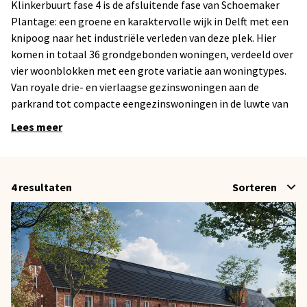
Klinkerbuurt fase 4 is de afsluitende fase van Schoemaker
Plantage: een groene en karaktervolle wijk in Delft met een
knipoog naar het industriële verleden van deze plek. Hier
komen in totaal 36 grondgebonden woningen, verdeeld over
vier woonblokken met een grote variatie aan woningtypes.
Van royale drie- en vierlaagse gezinswoningen aan de
parkrand tot compacte eengezinswoningen in de luwte van
de buurt. Elke woning is doordacht ontworpen, duurzaam
Lees meer
gebouwd en voorzien van een eigen buitenruimte. De
architectuur sluit naadloos aan bij de bestaande bebouwing
in de wijk: stoer en met oog voor detail.
De Klinkerbuurt is autoluw, kindvriendelijk en omringd door
4
resultaten
Sorteren
water, groen en bestaande stad. Een rustige woonomgeving
met alle voorzieningen en het centrum van Delft binnen
handbereik. Een unieke kans om te wonen in een buurt die af
is.