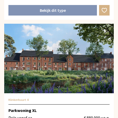
Bekijk dit type
Klinkerbuurt 4
Parkwoning XL
Prijs vanaf ca.
€ 880.000 v.o.n.