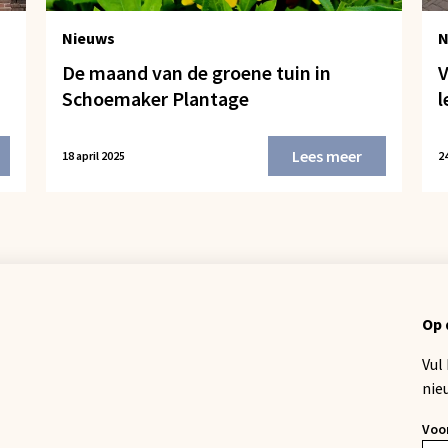
Nieuws
N
De maand van de groene tuin in
V
Schoemaker Plantage
l
Lees meer
18 april 2025
2
Op 
Vul
nie
Voo