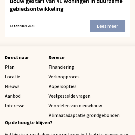
Bouw gestart van 41 woningen in duurzame
gebiedsontwikkeling
Lees meer
13 februari 2023
Direct naar
Service
Plan
Financiering
Locatie
Verkoopproces
Nieuws
Kopersopties
Aanbod
Veelgestelde vragen
Interesse
Voordelen van nieuwbouw
Klimaatadaptatie grondgebonden
Op de hoogte blijven?
Vul hier je e-mailadres in en ontvang het laatste nieuws over