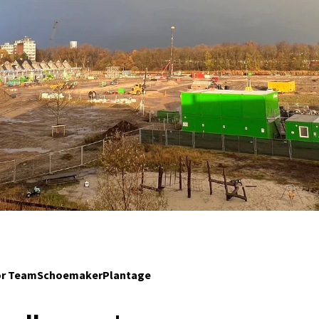
or TeamSchoemakerPlantage