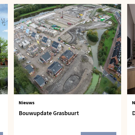
Nieuws
N
Bouwupdate Grasbuurt
D