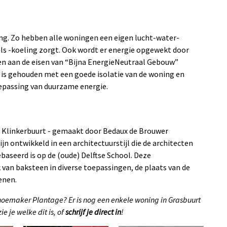
ing. Zo hebben alle woningen een eigen lucht-water-
s -koeling zorgt. Ook wordt er energie opgewekt door
n aan de eisen van “Bijna EnergieNeutraal Gebouw”
g is gehouden met een goede isolatie van de woning en
oepassing van duurzame energie.
de Klinkerbuurt - gemaakt door Bedaux de Brouwer
n ontwikkeld in een architectuurstijl die de architecten
ebaseerd is op de (oude) Delftse School. Deze
 van baksteen in diverse toepassingen, de plaats van de
enen.
choemaker Plantage? Er is nog een enkele woning in Grasbuurt
e je welke dit is, of
schrijf je direct in
!