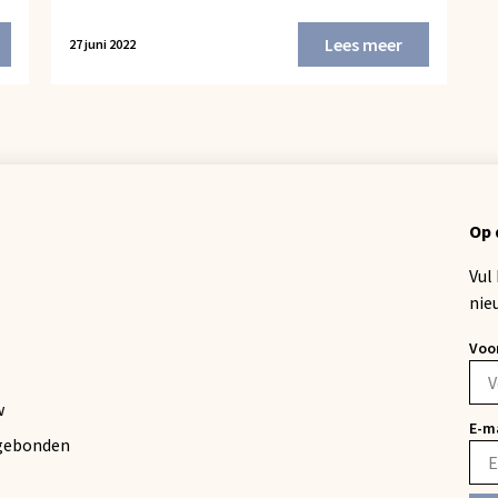
Lees meer
27 juni 2022
Op 
Vul
nie
Voo
w
E-m
gebonden