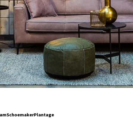
TeamSchoemakerPlantage