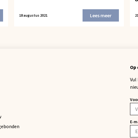
Lees meer
18 augustus 2021
21
Op 
Vul
nie
Voo
w
E-m
gebonden