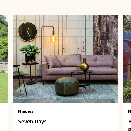
Nieuws
N
Seven Days
B
g