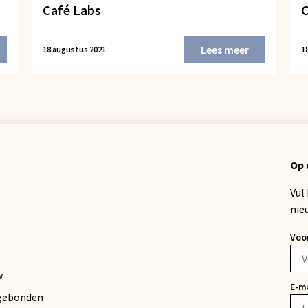
Café Labs
C
Lees meer
18 augustus 2021
1
Op 
Vul
nie
Voo
w
E-m
gebonden